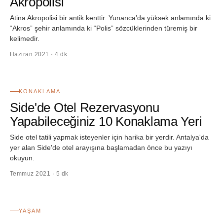
Akropolisi
Atina Akropolisi bir antik kenttir. Yunanca’da yüksek anlamında ki
“Akros” şehir anlamında ki “Polis” sözcüklerinden türemiş bir
kelimedir.
Haziran 2021 · 4 dk
12
KONAKLAMA
Side'de Otel Rezervasyonu
Yapabileceğiniz 10 Konaklama Yeri
Side otel tatili yapmak isteyenler için harika bir yerdir. Antalya'da
yer alan Side'de otel arayışına başlamadan önce bu yazıyı
okuyun.
Temmuz 2021 · 5 dk
13
YAŞAM