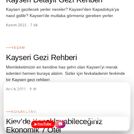
Kayseri gezilecek yerler nereler? Kayseri'den Kapadokya'ya
nasıl gidilir? Kayseri'de mutlaka görmeniz gereken yerler.
Kasım 2021 · 7 dk
58
YAŞAM
Kayseri Gezi Rehberi
Memleketimizin en kendine has şehri olan Kayseri’yi merak
edenleri hemen buraya alalım. Sizler için fevkaladenin fevkinde
bir Kayseri gezi rehberi
Aralık 2021 · 8 dk
🍪 Çerezler hakkında
59
Bu site, ziyaretçi sayısı ve nasıl gezildiği gibi anonim verileri
öğrenmek için
Google Analytics
ve
Microsoft Clarity
kullanmak
istiyor.
Daha fazla bilgi
.
KONAKLAMA
Kiev’de Konaklayabileceğiniz
Reddet
Kabul Et
×
✉️
✉️
Yeni yazılardan ilk haberi al
Bülten
▶
YouTube
📷
Ekonomik 7 Otel