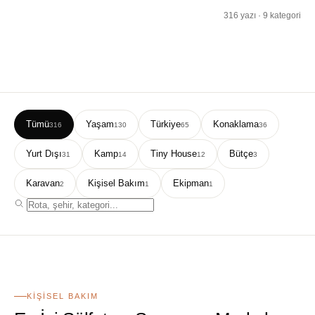
316 yazı · 9 kategori
Tümü
Yaşam
Türkiye
Konaklama
316
130
65
36
Yurt Dışı
Kamp
Tiny House
Bütçe
31
14
12
3
Karavan
Kişisel Bakım
Ekipman
2
1
1
01
KIŞISEL BAKIM