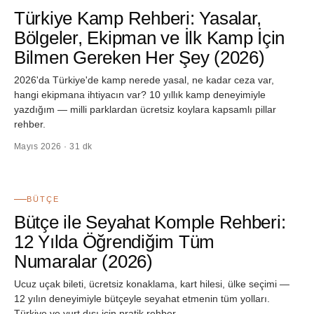
Türkiye Kamp Rehberi: Yasalar,
Bölgeler, Ekipman ve İlk Kamp İçin
Bilmen Gereken Her Şey (2026)
2026'da Türkiye'de kamp nerede yasal, ne kadar ceza var,
hangi ekipmana ihtiyacın var? 10 yıllık kamp deneyimiyle
yazdığım — milli parklardan ücretsiz koylara kapsamlı pillar
rehber.
Mayıs 2026 · 31 dk
07
BÜTÇE
Bütçe ile Seyahat Komple Rehberi:
12 Yılda Öğrendiğim Tüm
Numaralar (2026)
Ucuz uçak bileti, ücretsiz konaklama, kart hilesi, ülke seçimi —
12 yılın deneyimiyle bütçeyle seyahat etmenin tüm yolları.
Türkiye ve yurt dışı için pratik rehber.