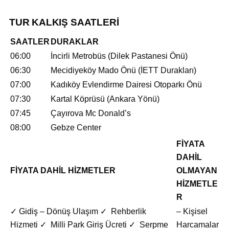
TUR KALKIŞ SAATLERİ
SAATLER
DURAKLAR
06:00
İncirli Metrobüs (Dilek Pastanesi Önü)
06:30
Mecidiyeköy Mado Önü (İETT Durakları)
07:00
Kadıköy Evlendirme Dairesi Otoparkı Önü
07:30
Kartal Köprüsü (Ankara Yönü)
07:45
Çayırova Mc Donald’s
08:00
Gebze Center
FİYATA
DAHİL
FİYATA DAHİL HİZMETLER
OLMAYAN
HİZMETLE
R
✓ Gidiş – Dönüş Ulaşım ✓ Rehberlik
– Kişisel
Hizmeti ✓ Milli Park Giriş Ücreti ✓ Serpme
Harcamalar