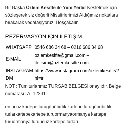
Bir Başka
Özlem Keşifte
ile
Yeni Yerler
Keşfetmek için
sözleşerek siz değerli Misafirlerimizi Aldığımız noktalara
bırakarak vedalaşıyoruz. Hoşçakalın
REZERVASYON İÇİN İLETİŞİM
WHATSAPP
0546 686 34 68 – 0216 686 34 68
ozlemkesifte@gmail.com
–
E-MAİL
iletisim@ozlemkesifte.com
INSTAGRAM
https://www.instagram.com/ozlemkesifte/?
DM
hl=tr
NOT : Tüm turlarımız TURSAB BELGESİ onaylıdır. Belge
numarası : A- 12231
en ucuz kartepe turu
günübirlik kartepe turu
günübirlik
turlar
kartepe
kartepe turu
ormanya
ormanya kartepe
turu
ormanya turu
ucuz kartepe turları