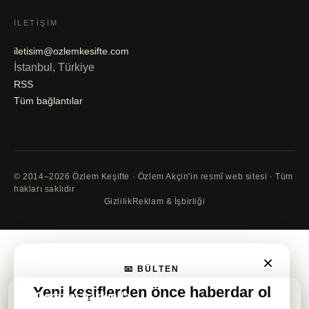
İLETIŞIM
iletisim@ozlemkesifte.com
İstanbul, Türkiye
RSS
Tüm bağlantılar
© 2014–2026 Özlem Keşifte · Özlem Akçin'in resmî web sitesi · Tüm
hakları saklıdır
Gizlilik
Reklam & İşbirliği
×
📧 BÜLTEN
Yeni keşiflerden önce
haberdar ol
🍪 Çerezler hakkında