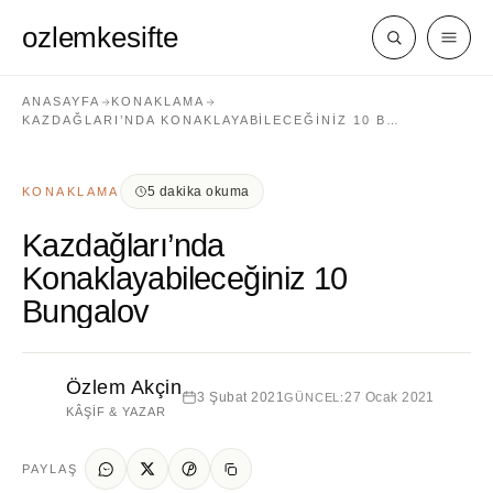
ozlemkesifte
ANASAYFA
KONAKLAMA
KAZDAĞLARI’NDA KONAKLAYABILECEĞINIZ 10 B…
5 dakika okuma
KONAKLAMA
Kazdağları’nda
Konaklayabileceğiniz 10
Bungalov
Özlem Akçin
3 Şubat 2021
27 Ocak 2021
GÜNCEL:
KÂŞIF & YAZAR
PAYLAŞ