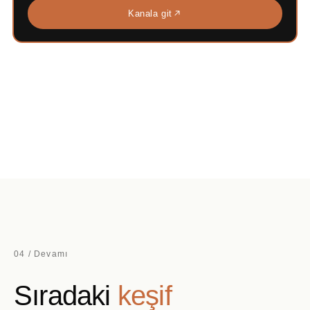
Kanala git
04 / Devamı
Sıradaki
keşif