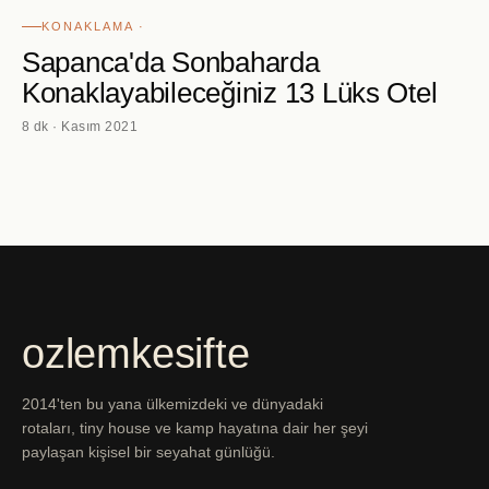
KONAKLAMA ·
Sapanca'da Sonbaharda
Konaklayabileceğiniz 13 Lüks Otel
8 dk · Kasım 2021
ozlemkesifte
2014'ten bu yana ülkemizdeki ve dünyadaki
rotaları, tiny house ve kamp hayatına dair her şeyi
paylaşan kişisel bir seyahat günlüğü.