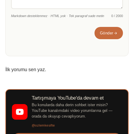
Markdown desteklenmez · HTML yok · Tek paragraf sade metin
0 / 2000
Gönder
İlk yorumu sen yaz.
Tartışmaya YouTube'da devam et
Bu konularda daha derin sohbet ister misin?
YouTube kanalımdaki video yorumlarına gel —
orada da okuyup cevaplıyorum.
@ozlemkesifte