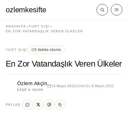
ozlemkesifte
ANASAYFA
YURT DIŞI
EN ZOR VATANDAŞLIK VEREN ÜLKELER
5 dakika okuma
YURT DIŞI
En Zor Vatandaşlık Veren Ülkeler
Özlem Akçin
14 Mayıs 2021
8 Mayıs 2021
GÜNCEL:
KÂŞIF & YAZAR
PAYLAŞ
Yurt Dışı