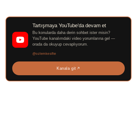
Tartışmaya YouTube'da devam et
Bu konularda daha derin sohbet ister misin?
YouTube kanalımdaki video yorumlarına gel —
orada da okuyup cevaplıyorum.
@ozlemkesifte
Kanala git