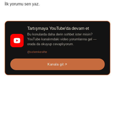
İlk yorumu sen yaz.
Tartışmaya YouTube'da devam et
Bu konularda daha derin sohbet ister misin?
YouTube kanalımdaki video yorumlarına gel —
orada da okuyup cevaplıyorum.
@ozlemkesifte
Kanala git