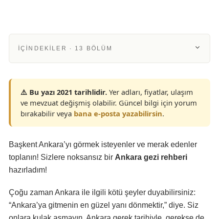
İÇINDEKILER · 13 BÖLÜM
⚠️ Bu yazı 2021 tarihlidir.
Yer adları, fiyatlar, ulaşım
ve mevzuat değişmiş olabilir. Güncel bilgi için yorum
bırakabilir veya
bana e-posta yazabilirsin
.
Başkent Ankara’yı görmek isteyenler ve merak edenler
toplanın! Sizlere noksansız bir
Ankara gezi rehberi
hazırladım!
Çoğu zaman Ankara ile ilgili kötü şeyler duyabilirsiniz:
“Ankara’ya gitmenin en güzel yanı dönmektir,” diye. Siz
onlara kulak asmayın. Ankara gerek tarihiyle, gerekse de