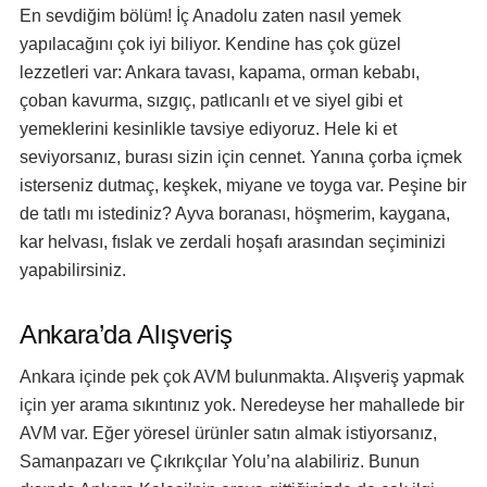
En sevdiğim bölüm! İç Anadolu zaten nasıl yemek
yapılacağını çok iyi biliyor. Kendine has çok güzel
lezzetleri var: Ankara tavası, kapama, orman kebabı,
çoban kavurma, sızgıç, patlıcanlı et ve siyel gibi et
yemeklerini kesinlikle tavsiye ediyoruz. Hele ki et
seviyorsanız, burası sizin için cennet. Yanına çorba içmek
isterseniz dutmaç, keşkek, miyane ve toyga var. Peşine bir
de tatlı mı istediniz? Ayva boranası, höşmerim, kaygana,
kar helvası, fıslak ve zerdali hoşafı arasından seçiminizi
yapabilirsiniz.
Ankara’da Alışveriş
Ankara içinde pek çok AVM bulunmakta. Alışveriş yapmak
için yer arama sıkıntınız yok. Neredeyse her mahallede bir
AVM var. Eğer yöresel ürünler satın almak istiyorsanız,
Samanpazarı ve Çıkrıkçılar Yolu’na alabiliriz. Bunun