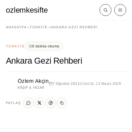
ozlemkesifte
ANASAYFA
TÜRKIYE
ANKARA GEZI REHBERI
8 dakika okuma
TÜRKIYE
Ankara Gezi Rehberi
Özlem Akçin
7 Ağustos 2021
13 Mayıs 2026
GÜNCEL:
KÂŞIF & YAZAR
PAYLAŞ
Türkiye