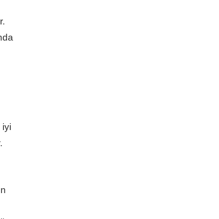
r.
ında
iyi
.
en