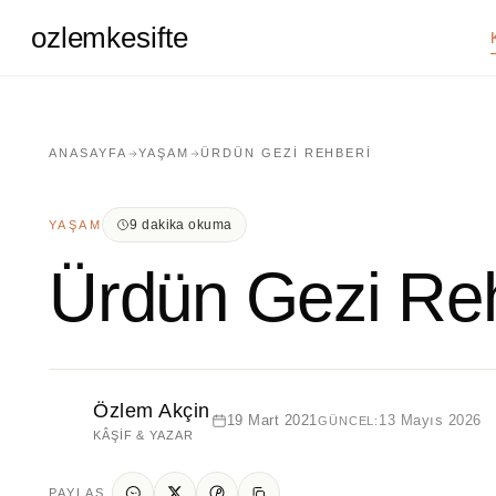
ozlemkesifte
ANASAYFA
YAŞAM
ÜRDÜN GEZI REHBERI
9 dakika okuma
YAŞAM
Ürdün Gezi Re
Özlem Akçin
19 Mart 2021
13 Mayıs 2026
GÜNCEL:
KÂŞIF & YAZAR
PAYLAŞ