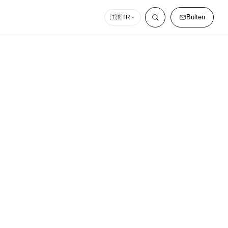
Bülten
🇹🇷
TR