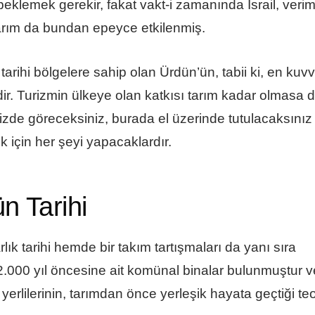
eklemek gerekir, fakat vakt-i zamanında İsrail, verim
, tarım da bundan epeyce etkilenmiş.
arihi bölgelere sahip olan Ürdün’ün, tabii ki, en kuvve
mdir. Turizmin ülkeye olan katkısı tarım kadar olmasa 
nizde göreceksiniz, burada el üzerinde tutulacaksınız
 için her şeyi yapacaklardır.
 Tarihi
ık tarihi hemde bir takım tartışmaları da yanı sıra
 12.000 yıl öncesine ait komünal binalar bulunmuştur v
erlilerinin, tarımdan önce yerleşik hayata geçtiği teo