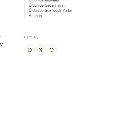
Ürdün’de Alışveriş
Ürdün’de Gece Hayatı
Ürdün’de Gezilecek Yerler
Amman
.
PAYLAŞ
ay