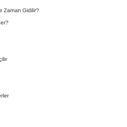
Ne Zaman Gidilir?
çer?
ilir
rler