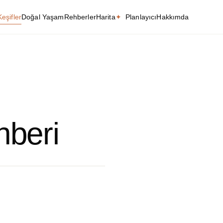
Keşifler
Doğal Yaşam
Rehberler
Harita
✦
Planlayıcı
Hakkımda
hberi
Yaşam