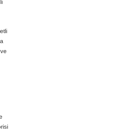
li
tli
da
 ve
e
risi