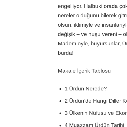
engelliyor. Halbuki orada ço
nereler olduğunu bilerek gitm
olsun, iklimiyle ve insanları
değişik – ve huşu vereni – ola
Madem öyle, buyursunlar, Ür
burda!
Makale İçerik Tablosu
1 Ürdün Nerede?
2 Ürdün’de Hangi Diller K
3 Ülkenin Nüfusu ve Eko
4 Muazzam Ürdün Tarihi