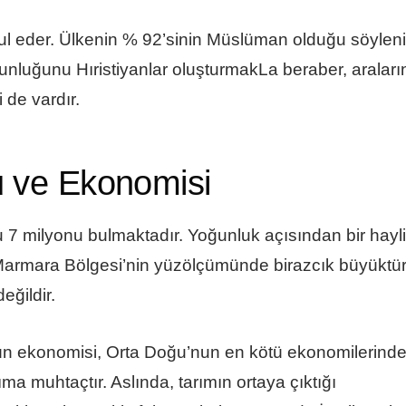
ul eder. Ülkenin % 92’sinin Müslüman olduğu söyleni
luğunu Hıristiyanlar oluşturmakLa beraber, aralar
i de vardır.
u ve Ekonomisi
7 milyonu bulmaktadır. Yoğunluk açısından bir hayli 
 Marmara Bölgesi’nin yüzölçümünde birazcık büyüktür
eğildir.
dün ekonomisi, Orta Doğu’nun en kötü ekonomilerind
ıma muhtaçtır. Aslında, tarımın ortaya çıktığı