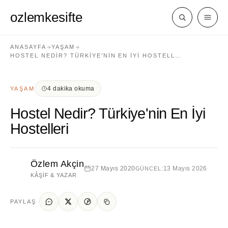
ozlemkesifte
ANASAYFA
YAŞAM
HOSTEL NEDIR? TÜRKIYE'NIN EN İYI HOSTELL…
4 dakika okuma
YAŞAM
Hostel Nedir? Türkiye'nin En İyi
Hostelleri
Özlem Akçin
27 Mayıs 2020
13 Mayıs 2026
GÜNCEL:
KÂŞIF & YAZAR
PAYLAŞ