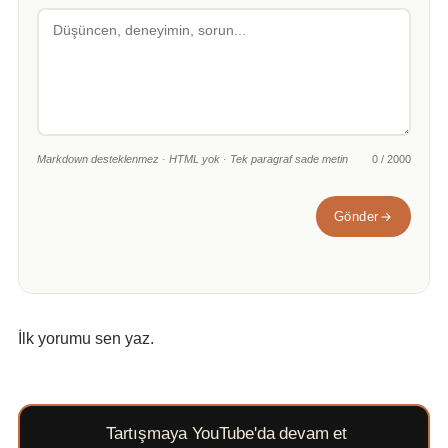
Markdown desteklenmez · HTML yok · Tek paragraf sade metin
0 / 2000
Gönder
İlk yorumu sen yaz.
Tartışmaya YouTube'da devam et