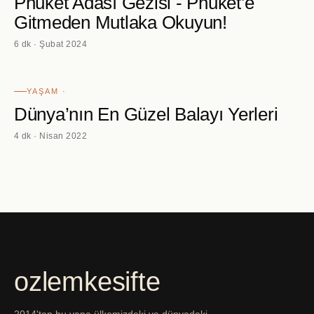
Phuket Adası Gezisi - Phuket’e
Gitmeden Mutlaka Okuyun!
6 dk · Şubat 2024
YAŞAM ·
Dünya’nın En Güzel Balayı Yerleri
4 dk · Nisan 2022
ozlemkesifte
2014'ten bu yana ülkemizdeki ve dünyadaki