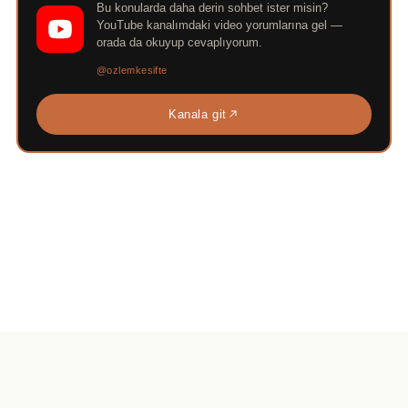
Bu konularda daha derin sohbet ister misin?
YouTube kanalımdaki video yorumlarına gel —
orada da okuyup cevaplıyorum.
@ozlemkesifte
Kanala git