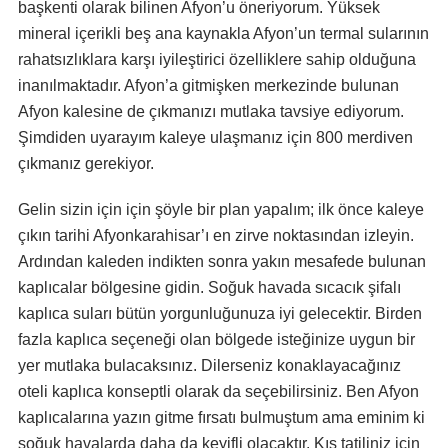
başkenti olarak bilinen Afyon’u öneriyorum. Yüksek
mineral içerikli beş ana kaynakla Afyon’un termal sularının
rahatsızlıklara karşı iyileştirici özelliklere sahip olduğuna
inanılmaktadır. Afyon’a gitmişken merkezinde bulunan
Afyon kalesine de çıkmanızı mutlaka tavsiye ediyorum.
Şimdiden uyarayım kaleye ulaşmanız için 800 merdiven
çıkmanız gerekiyor.
Gelin sizin için için şöyle bir plan yapalım; ilk önce kaleye
çıkın tarihi Afyonkarahisar’ı en zirve noktasından izleyin.
Ardından kaleden indikten sonra yakın mesafede bulunan
kaplıcalar bölgesine gidin. Soğuk havada sıcacık şifalı
kaplıca suları bütün yorgunluğunuza iyi gelecektir. Birden
fazla kaplıca seçeneği olan bölgede isteğinize uygun bir
yer mutlaka bulacaksınız. Dilerseniz konaklayacağınız
oteli kaplıca konseptli olarak da seçebilirsiniz. Ben Afyon
kaplıcalarına yazın gitme fırsatı bulmuştum ama eminim ki
soğuk havalarda daha da keyifli olacaktır. Kış tatiliniz için