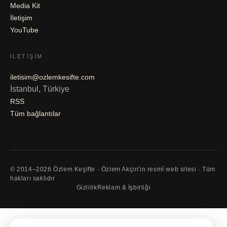
Media Kit
İletişim
YouTube
İLETIŞIM
iletisim@ozlemkesifte.com
İstanbul, Türkiye
RSS
Tüm bağlantılar
© 2014–2026 Özlem Keşifte · Özlem Akçin'in resmî web sitesi · Tüm
hakları saklıdır
Gizlilik
Reklam & İşbirliği