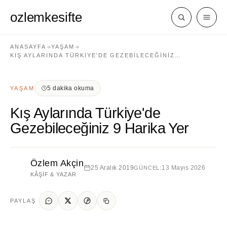
ozlemkesifte
ANASAYFA
YAŞAM
KIŞ AYLARINDA TÜRKIYE'DE GEZEBILECEĞINIZ…
5 dakika okuma
YAŞAM
Kış Aylarında Türkiye'de
Gezebileceğiniz 9 Harika Yer
Özlem Akçin
25 Aralık 2019
13 Mayıs 2026
GÜNCEL:
KÂŞIF & YAZAR
PAYLAŞ