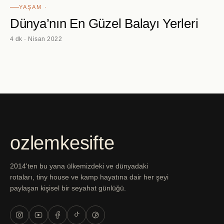
YAŞAM ·
Dünya’nın En Güzel Balayı Yerleri
4 dk · Nisan 2022
ozlemkesifte
2014'ten bu yana ülkemizdeki ve dünyadaki
rotaları, tiny house ve kamp hayatına dair her şeyi
paylaşan kişisel bir seyahat günlüğü.