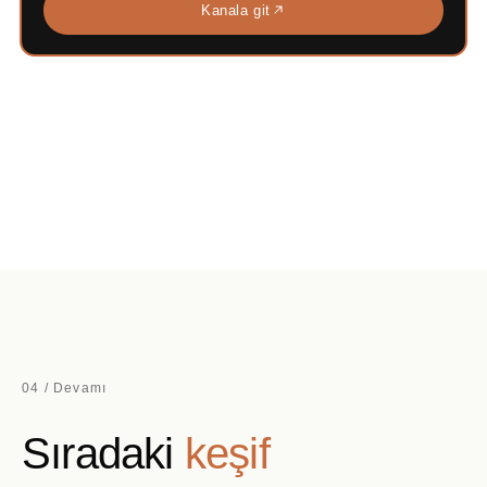
Kanala git
04 / Devamı
Sıradaki
keşif