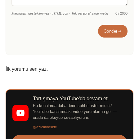
Markdown desteklenmez · HTML yok · Tek paragraf sade metin
0 / 2000
Gönder
İlk yorumu sen yaz.
Tartışmaya YouTube'da devam et
Bu konularda daha derin sohbet ister misin?
YouTube kanalımdaki video yorumlarına gel —
orada da okuyup cevaplıyorum.
@ozlemkesifte