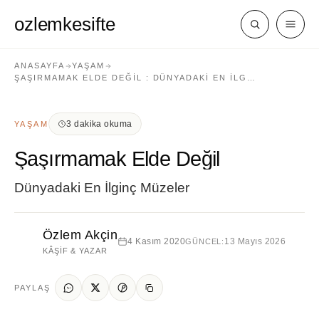
ozlemkesifte
ANASAYFA
YAŞAM
ŞAŞIRMAMAK ELDE DEĞIL : DÜNYADAKI EN İLG…
3 dakika okuma
YAŞAM
Şaşırmamak Elde Değil
Dünyadaki En İlginç Müzeler
Özlem Akçin
4 Kasım 2020
13 Mayıs 2026
GÜNCEL:
KÂŞIF & YAZAR
PAYLAŞ