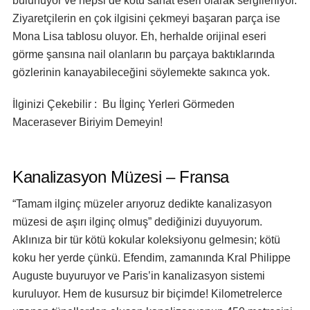
bulunuyor ve hepsi de kötü sanat eseri olarak sergileniyor.
Ziyaretçilerin en çok ilgisini çekmeyi başaran parça ise
Mona Lisa tablosu oluyor. Eh, herhalde orijinal eseri
görme şansına nail olanların bu parçaya baktıklarında
gözlerinin kanayabileceğini söylemekte sakınca yok.
İlginizi Çekebilir : Bu İlginç Yerleri Görmeden
Macerasever Biriyim Demeyin!
Kanalizasyon Müzesi – Fransa
“Tamam ilginç müzeler arıyoruz dedikte kanalizasyon
müzesi de aşırı ilginç olmuş” dediğinizi duyuyorum.
Aklınıza bir tür kötü kokular koleksiyonu gelmesin; kötü
koku her yerde çünkü. Efendim, zamanında Kral Philippe
Auguste buyuruyor ve Paris’in kanalizasyon sistemi
kuruluyor. Hem de kusursuz bir biçimde! Kilometrelerce