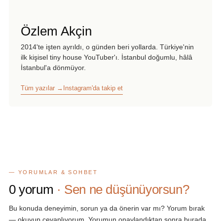
Özlem Akçin
2014'te işten ayrıldı, o günden beri yollarda. Türkiye'nin
ilk kişisel tiny house YouTuber'ı. İstanbul doğumlu, hâlâ
İstanbul'a dönmüyor.
Tüm yazılar →
Instagram'da takip et
— YORUMLAR & SOHBET
0
yorum
· Sen ne düşünüyorsun?
Bu konuda deneyimin, sorun ya da önerin var mı? Yorum bırak
— okuyup cevaplıyorum. Yorumun onaylandıktan sonra burada