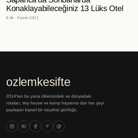
Konaklayabileceğiniz 13 Lüks Otel
8 dk · Kasım 2021
ozlemkesifte
2014'ten bu yana ülkemizdeki ve dünyadaki
rotaları, tiny house ve kamp hayatına dair her şeyi
paylaşan kişisel bir seyahat günlüğü.