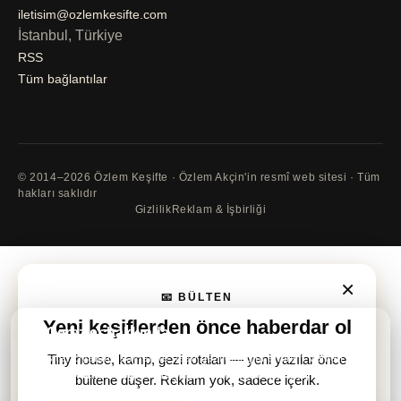
iletisim@ozlemkesifte.com
İstanbul, Türkiye
RSS
Tüm bağlantılar
© 2014–2026 Özlem Keşifte · Özlem Akçin'in resmî web sitesi · Tüm
hakları saklıdır
Gizlilik
Reklam & İşbirliği
×
📧 BÜLTEN
Yeni keşiflerden önce
haberdar ol
🍪 Çerezler hakkında
Bu site, ziyaretçi sayısı ve nasıl gezildiği gibi anonim verileri
Tiny house, kamp, gezi rotaları — yeni yazılar önce
öğrenmek için
Google Analytics
ve
Microsoft Clarity
kullanmak
bültene düşer. Reklam yok, sadece içerik.
istiyor.
Daha fazla bilgi
.