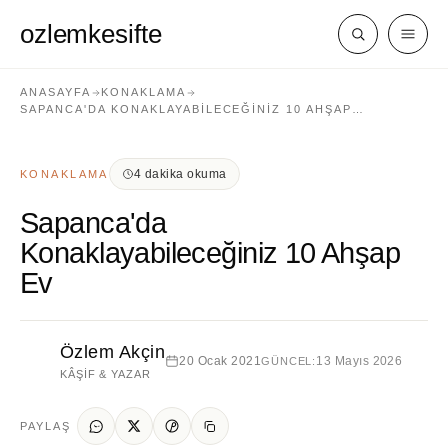
ozlemkesifte
ANASAYFA
KONAKLAMA
SAPANCA'DA KONAKLAYABILECEĞINIZ 10 AHŞAP…
4 dakika okuma
KONAKLAMA
Sapanca'da
Konaklayabileceğiniz 10 Ahşap
Ev
Özlem Akçin
20 Ocak 2021
13 Mayıs 2026
GÜNCEL:
KÂŞIF & YAZAR
PAYLAŞ