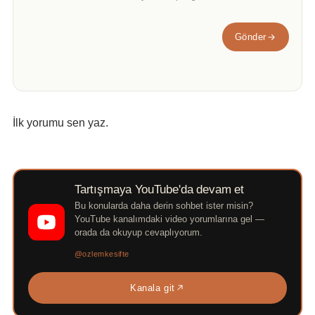
Gönder
İlk yorumu sen yaz.
Tartışmaya YouTube'da devam et
Bu konularda daha derin sohbet ister misin?
YouTube kanalımdaki video yorumlarına gel —
orada da okuyup cevaplıyorum.
@ozlemkesifte
Kanala git