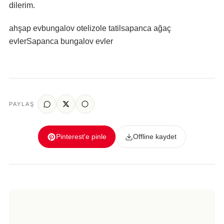
dilerim.
ahşap ev
bungalov otel
izole tatil
sapanca ağaç
evler
Sapanca bungalov evler
PAYLAŞ
Pinterest'e pinle
Offline kaydet