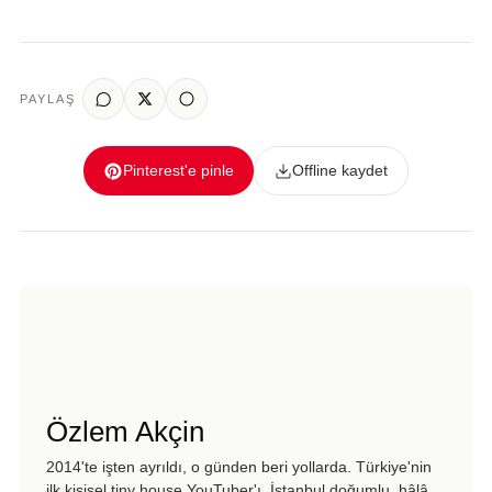
PAYLAŞ
Pinterest'e pinle
Offline kaydet
Özlem Akçin
2014'te işten ayrıldı, o günden beri yollarda. Türkiye'nin
ilk kişisel tiny house YouTuber'ı. İstanbul doğumlu, hâlâ