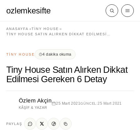
ozlemkesifte
ANASAYFA
TINY HOUSE
TINY HOUSE SATIN ALIRKEN DIKKAT EDILMESI…
4 dakika okuma
TINY HOUSE
Tiny House Satın Alırken Dikkat
Edilmesi Gereken 6 Detay
Özlem Akçin
25 Mart 2021
25 Mart 2021
GÜNCEL:
KÂŞIF & YAZAR
PAYLAŞ