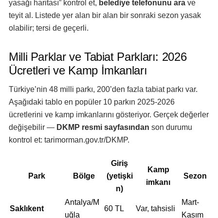
yasağı haritası” kontrol et,
belediye telefonunu ara
ve
teyit al. Listede yer alan bir alan bir sonraki sezon yasak
olabilir; tersi de geçerli.
Milli Parklar ve Tabiat Parkları: 2026
Ücretleri ve Kamp İmkanları
Türkiye’nin 48 milli parkı, 200’den fazla tabiat parkı var.
Aşağıdaki tablo en popüler 10 parkın 2025-2026
ücretlerini ve kamp imkanlarını gösteriyor. Gerçek değerler
değişebilir —
DKMP resmi sayfasından
son durumu
kontrol et: tarimorman.gov.tr/DKMP.
Giriş
Kamp
Park
Bölge
(yetişki
Sezon
imkanı
n)
Antalya/M
Mart-
Saklıkent
60 TL
Var, tahsisli
uğla
Kasım