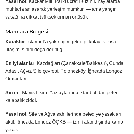
Yasal not
: Kaçkar Milli Parkı ücretli + izinli. Yaylalarda
muhtarla anlaşarak yerleşim mümkün — ama yangın
yasağına dikkat (yüksek orman örtüsü).
Marmara Bölgesi
Karakter
: İstanbul’a yakınlığın getirdiği kolaylık, kısa
ulaşım, sınırlı doğa derinliği.
En iyi alanlar
: Kazdağları (Çanakkale/Balıkesir), Cunda
Adası, Ağva, Şile çevresi, Polonezköy, İğneada Longoz
Ormanları.
Sezon
: Mayıs-Ekim. Yaz aylarında İstanbul’dan gelen
kalabalık ciddi.
Yasal not
: Şile ve Ağva sahillerinde belediye yasakları
aktif. İğneada Longoz ÖÇKB — izinli alan dışında kamp
yasak.