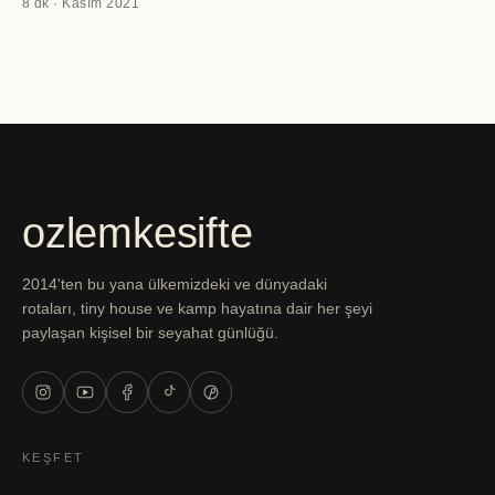
8 dk · Kasım 2021
ozlemkesifte
2014'ten bu yana ülkemizdeki ve dünyadaki
rotaları, tiny house ve kamp hayatına dair her şeyi
paylaşan kişisel bir seyahat günlüğü.
KEŞFET