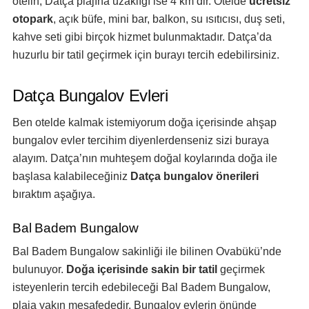
otelin, Datça plajına uzaklığı ise 4 km’dir. Otelde
ücretsiz
otopark
, açık büfe, mini bar, balkon, su ısıtıcısı, duş seti,
kahve seti gibi birçok hizmet bulunmaktadır. Datça’da
huzurlu bir tatil geçirmek için burayı tercih edebilirsiniz.
Datça Bungalov Evleri
Ben otelde kalmak istemiyorum doğa içerisinde ahşap
bungalov evler tercihim diyenlerdenseniz sizi buraya
alayım. Datça’nın muhteşem doğal koylarında doğa ile
başlasa kalabileceğiniz
Datça bungalov önerileri
bıraktım aşağıya.
Bal Badem Bungalow
Bal Badem Bungalow sakinliği ile bilinen Ovabükü’nde
bulunuyor.
Doğa içerisinde sakin bir tatil
geçirmek
isteyenlerin tercih edebileceği Bal Badem Bungalow,
plaja yakın mesafededir. Bungalov evlerin önünde