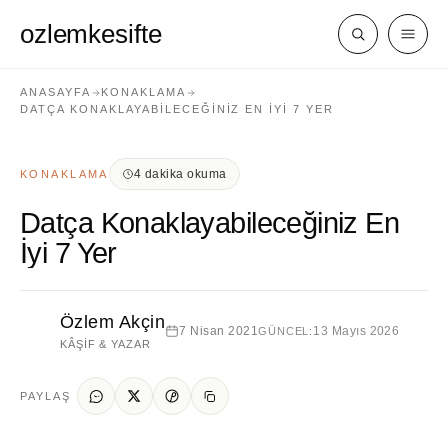
ozlemkesifte
ANASAYFA
KONAKLAMA
DATÇA KONAKLAYABILECEĞINIZ EN İYI 7 YER
4 dakika okuma
KONAKLAMA
Datça Konaklayabileceğiniz En
İyi 7 Yer
Özlem Akçin
7 Nisan 2021
13 Mayıs 2026
GÜNCEL:
KÂŞIF & YAZAR
PAYLAŞ