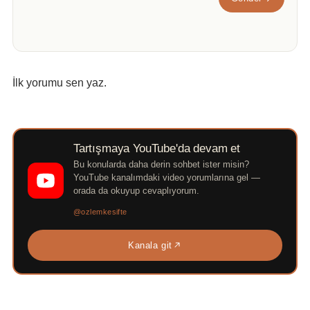
İlk yorumu sen yaz.
Tartışmaya YouTube'da devam et
Bu konularda daha derin sohbet ister misin?
YouTube kanalımdaki video yorumlarına gel —
orada da okuyup cevaplıyorum.
@ozlemkesifte
Kanala git