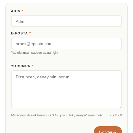
ADIN
*
E-POSTA
*
Yayınlanmaz, sadece avatar için.
YORUMUN
*
Markdown desteklenmez · HTML yok · Tek paragraf sade metin
0 / 2000
Gönder