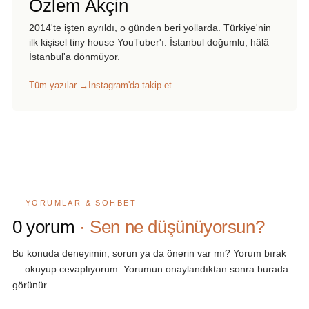
Özlem Akçin
2014'te işten ayrıldı, o günden beri yollarda. Türkiye'nin
ilk kişisel tiny house YouTuber'ı. İstanbul doğumlu, hâlâ
İstanbul'a dönmüyor.
Tüm yazılar →
Instagram'da takip et
— YORUMLAR & SOHBET
0
yorum
· Sen ne düşünüyorsun?
Bu konuda deneyimin, sorun ya da önerin var mı? Yorum bırak
— okuyup cevaplıyorum. Yorumun onaylandıktan sonra burada
görünür.