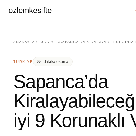
ozlemkesifte
ANASAYFA
TÜRKIYE
SAPANCA’DA KIRALAYABILECEĞINIZ 
6 dakika okuma
TÜRKIYE
Sapanca’da
Kiralayabileceğ
iyi 9 Korunaklı V