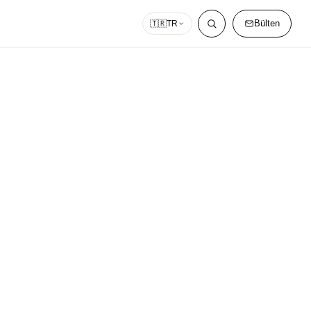
Bülten
🇹🇷
TR