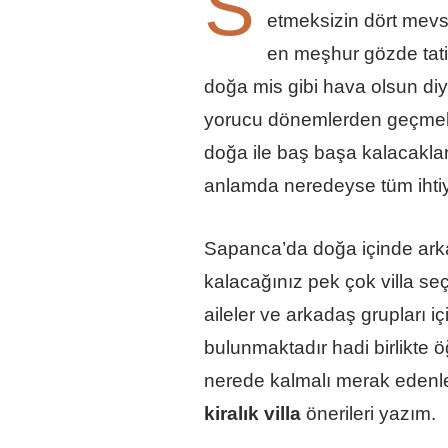
S
etmeksizin dört mevsi
en meşhur gözde tatil
doğa mis gibi hava olsun di
yorucu dönemlerden geçmekte
doğa ile baş başa kalacaklar
anlamda neredeyse tüm ihtiya
Sapanca’da doğa içinde arka
kalacağınız pek çok villa s
aileler ve arkadaş grupları iç
bulunmaktadır hadi birlikte 
nerede kalmalı merak edenler 
kiralık villa
önerileri yazım.