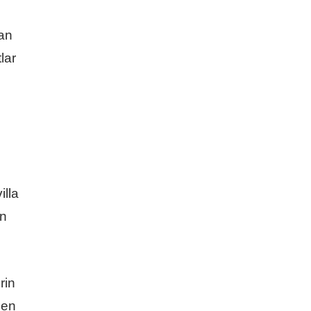
nan
lar
illa
en
rin
len