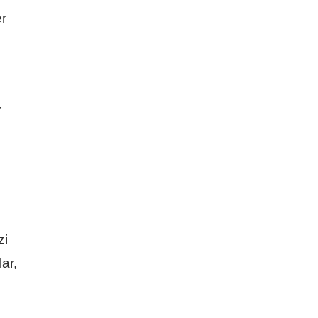
er
r
zi
ar,