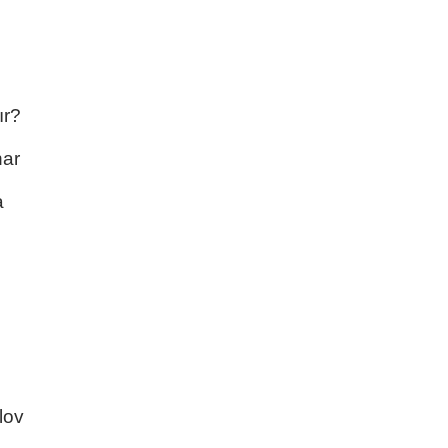
ır?
nar
a
lov