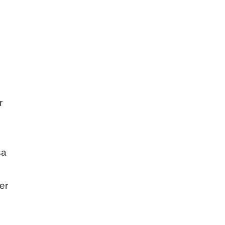
r
şa
er