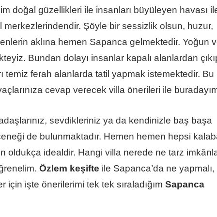
m doğal güzellikleri ile insanları büyüleyen havası il
 merkezlerindendir. Şöyle bir sessizlik olsun, huzur,
yenlerin aklına hemen Sapanca gelmektedir. Yoğun 
yiz. Bundan dolayı insanlar kapalı alanlardan çıkı
ı temiz ferah alanlarda tatil yapmak istemektedir. Bu
çlarınıza cevap verecek villa önerileri ile buradayı
daşlarınız, sevdikleriniz ya da kendinizle baş başa
eçeneği de bulunmaktadır. Hemen hemen hepsi kalab
in oldukça idealdir. Hangi villa nerede ne tarz imkânla
öğrenelim.
Özlem keşifte
ile Sapanca’da ne yapmalı,
için işte önerilerimi tek tek sıraladığım
Sapanca