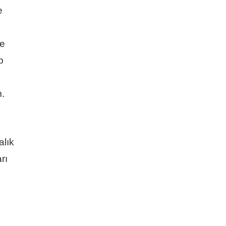
e
ve
p
m.
alık
rı