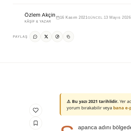
Özlem Akçin
16 Kasım 2021
13 Mayıs 2026
GÜNCEL:
KÂŞIF & YAZAR
PAYLAŞ
⚠️ Bu yazı 2021 tarihlidir.
Yer ad
yorum bırakabilir veya
bana e-p
apanca adını bölgede