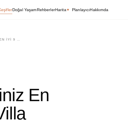
Keşifler
Doğal Yaşam
Rehberler
Harita
✦
Planlayıcı
Hakkımda
EN IYI 9 …
iniz En
illa
Türkiye