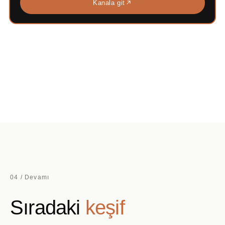
Kanala git
04 / Devamı
Sıradaki
keşif