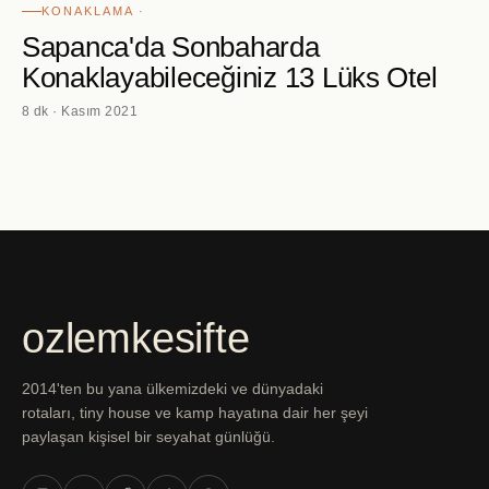
KONAKLAMA ·
Sapanca'da Sonbaharda
Konaklayabileceğiniz 13 Lüks Otel
8 dk · Kasım 2021
ozlemkesifte
2014'ten bu yana ülkemizdeki ve dünyadaki
rotaları, tiny house ve kamp hayatına dair her şeyi
paylaşan kişisel bir seyahat günlüğü.