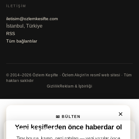
İLETIŞIM
iletisim@ozlemkesifte.com
İstanbul, Türkiye
RSS
Tüm bağlantılar
© 2014–2026 Özlem Keşifte · Özlem Akçin'in resmî web sitesi · Tüm
hakları saklıdır
Gizlilik
Reklam & İşbirliği
×
📧 BÜLTEN
Yeni keşiflerden önce
haberdar ol
🍪 Çerezler hakkında
Bu site, ziyaretçi sayısı ve nasıl gezildiği gibi anonim verileri
Tiny house, kamp, gezi rotaları — yeni yazılar önce