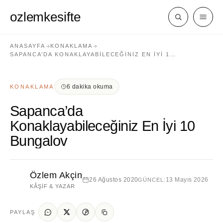
ozlemkesifte
ANASAYFA
KONAKLAMA
SAPANCA’DA KONAKLAYABILECEĞINIZ EN İYI 1…
6 dakika okuma
KONAKLAMA
Sapanca’da
Konaklayabileceğiniz En İyi 10
Bungalov
Özlem Akçin
26 Ağustos 2020
13 Mayıs 2026
GÜNCEL:
KÂŞIF & YAZAR
PAYLAŞ