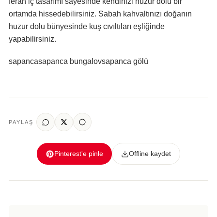
ferah iç tasarımı sayesinde kendinizi huzur dolu bir
ortamda hissedebilirsiniz. Sabah kahvaltınızı doğanın
huzur dolu bünyesinde kuş cıvıltıları eşliğinde
yapabilirsiniz.
sapanca
sapanca bungalov
sapanca gölü
PAYLAŞ
Pinterest'e pinle
Offline kaydet