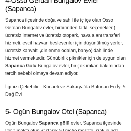
4-Osso Gerdan Bungalov Evler
(Sapanca)
Sapanca ilçesinde doğa ve sahil ile iç içe olan Osso
Gerdan Bungalov evler, birbirinden farklı seçenekler (
ücretsiz internet ve ücretsiz otopark, hava alanı transferi
hizmeti, evcil hayvan besleyenler için düşünülmüş yerler,
ücretsiz kahvaltı ,dinlenme odaları, banyo) dahilinde
hizmet vermektedir. Günübirlik piknikler için de uygun olan
Sapanca Gölü
Bungalov evler, bir çok imkan bakımından
tercih sebebi olmaya devam ediyor.
İlginizi Çekebilir : Kocaeli ve Sakarya’da Bulunan En İyi 5
Dağ Evi
5- Ogün Bungalov Otel (Sapanca)
Ogün Bungalov
Sapanca gölü
evler, Sapanca ilçesinde
yer almakta olup yaklaşık 50 metre mesafe uzaklığında