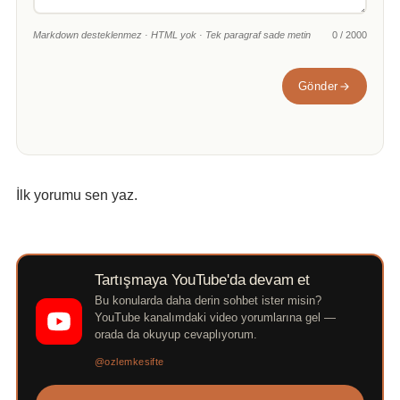
Markdown desteklenmez · HTML yok · Tek paragraf sade metin
0 / 2000
Gönder
İlk yorumu sen yaz.
Tartışmaya YouTube'da devam et
Bu konularda daha derin sohbet ister misin?
YouTube kanalımdaki video yorumlarına gel —
orada da okuyup cevaplıyorum.
@ozlemkesifte