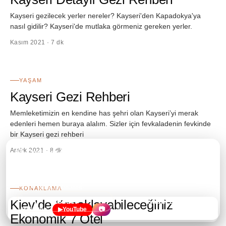
Kayseri gezilecek yerler nereler? Kayseri'den Kapadokya'ya
nasıl gidilir? Kayseri'de mutlaka görmeniz gereken yerler.
Kasım 2021 · 7 dk
58
YAŞAM
Kayseri Gezi Rehberi
Memleketimizin en kendine has şehri olan Kayseri’yi merak
edenleri hemen buraya alalım. Sizler için fevkaladenin fevkinde
bir Kayseri gezi rehberi
Aralık 2021 · 8 dk
🍪 Çerezler hakkında
59
Bu site, ziyaretçi sayısı ve nasıl gezildiği gibi anonim verileri
öğrenmek için
Google Analytics
ve
Microsoft Clarity
kullanmak
istiyor.
Daha fazla bilgi
.
KONAKLAMA
Kiev’de Konaklayabileceğiniz
Reddet
Kabul Et
×
✉️
✉️
Yeni yazılardan ilk haberi al
Bülten
▶
YouTube
📷
Ekonomik 7 Otel