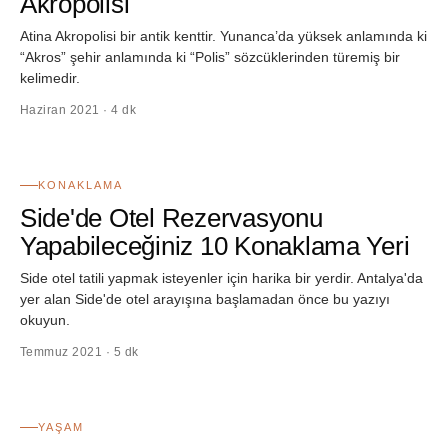
Akropolisi
Atina Akropolisi bir antik kenttir. Yunanca’da yüksek anlamında ki
“Akros” şehir anlamında ki “Polis” sözcüklerinden türemiş bir
kelimedir.
Haziran 2021 · 4 dk
12
KONAKLAMA
Side'de Otel Rezervasyonu
Yapabileceğiniz 10 Konaklama Yeri
Side otel tatili yapmak isteyenler için harika bir yerdir. Antalya'da
yer alan Side'de otel arayışına başlamadan önce bu yazıyı
okuyun.
Temmuz 2021 · 5 dk
13
YAŞAM