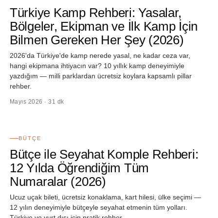
Türkiye Kamp Rehberi: Yasalar,
Bölgeler, Ekipman ve İlk Kamp İçin
Bilmen Gereken Her Şey (2026)
2026'da Türkiye'de kamp nerede yasal, ne kadar ceza var,
hangi ekipmana ihtiyacın var? 10 yıllık kamp deneyimiyle
yazdığım — milli parklardan ücretsiz koylara kapsamlı pillar
rehber.
Mayıs 2026 · 31 dk
07
BÜTÇE
Bütçe ile Seyahat Komple Rehberi:
12 Yılda Öğrendiğim Tüm
Numaralar (2026)
Ucuz uçak bileti, ücretsiz konaklama, kart hilesi, ülke seçimi —
12 yılın deneyimiyle bütçeyle seyahat etmenin tüm yolları.
Türkiye ve yurt dışı için pratik rehber.