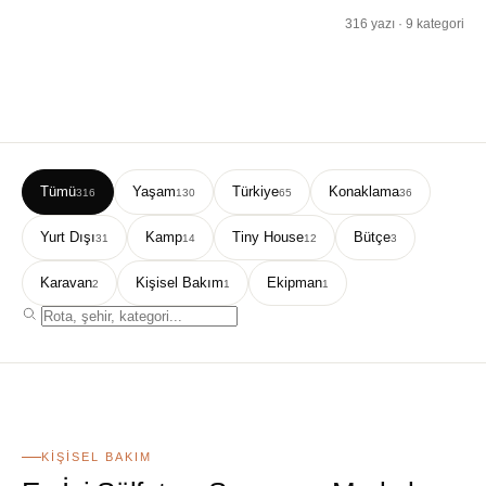
316 yazı · 9 kategori
Tümü
Yaşam
Türkiye
Konaklama
316
130
65
36
Yurt Dışı
Kamp
Tiny House
Bütçe
31
14
12
3
Karavan
Kişisel Bakım
Ekipman
2
1
1
01
KIŞISEL BAKIM