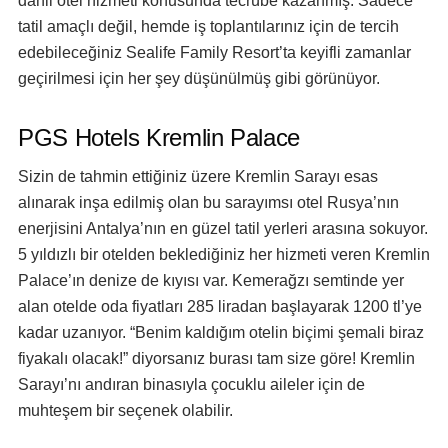
dahil otel hizmeti konusunda tecrübe kazanmış. Sadece
tatil amaçlı değil, hemde iş toplantılarınız için de tercih
edebileceğiniz Sealife Family Resort’ta keyifli zamanlar
geçirilmesi için her şey düşünülmüş gibi görünüyor.
PGS Hotels Kremlin Palace
Sizin de tahmin ettiğiniz üzere Kremlin Sarayı esas
alınarak inşa edilmiş olan bu sarayımsı otel Rusya’nın
enerjisini Antalya’nın en güzel tatil yerleri arasına sokuyor.
5 yıldızlı bir otelden beklediğiniz her hizmeti veren Kremlin
Palace’ın denize de kıyısı var. Kemerağzı semtinde yer
alan otelde oda fiyatları 285 liradan başlayarak 1200 tl’ye
kadar uzanıyor. “Benim kaldığım otelin biçimi şemali biraz
fiyakalı olacak!” diyorsanız burası tam size göre! Kremlin
Sarayı’nı andıran binasıyla çocuklu aileler için de
muhteşem bir seçenek olabilir.