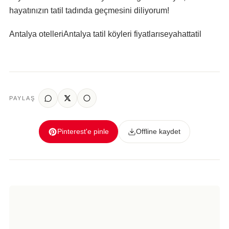
hayatınızın tatil tadında geçmesini diliyorum!
Antalya otelleri
Antalya tatil köyleri fiyatları
seyahat
tatil
PAYLAŞ
Pinterest'e pinle
Offline kaydet