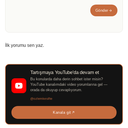
Gönder
İlk yorumu sen yaz.
Tartışmaya YouTube'da devam et
Bu konularda daha derin sohbet ister misin?
YouTube kanalımdaki video yorumlarına gel —
orada da okuyup cevaplıyorum.
@ozlemkesifte
Kanala git