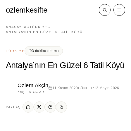
ozlemkesifte
ANASAYFA
TÜRKIYE
ANTALYA’NIN EN GÜZEL 6 TATIL KÖYÜ
3 dakika okuma
TÜRKIYE
Antalya’nın En Güzel 6 Tatil Köyü
Özlem Akçin
11 Kasım 2020
13 Mayıs 2026
GÜNCEL:
KÂŞIF & YAZAR
PAYLAŞ
Türkiye