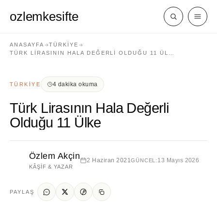
ozlemkesifte
ANASAYFA
TÜRKIYE
TÜRK LIRASININ HALA DEĞERLI OLDUĞU 11 ÜL…
4 dakika okuma
TÜRKIYE
Türk Lirasının Hala Değerli
Olduğu 11 Ülke
Özlem Akçin
2 Haziran 2021
13 Mayıs 2026
GÜNCEL:
KÂŞIF & YAZAR
PAYLAŞ