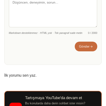
Markdown desteklenmez · HTML yok · Tek paragraf sade metin
0 / 2000
Gönder
İlk yorumu sen yaz.
Tartışmaya YouTube'da devam et
Bu konularda daha derin sohbet ister misin?