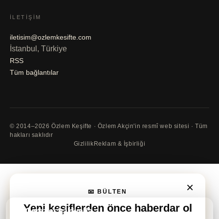
İLETIŞIM
iletisim@ozlemkesifte.com
İstanbul, Türkiye
RSS
Tüm bağlantılar
© 2014–2026 Özlem Keşifte · Özlem Akçin'in resmî web sitesi · Tüm
hakları saklıdır
Gizlilik
Reklam & İşbirliği
×
📧 BÜLTEN
Yeni keşiflerden önce
haberdar ol
🍪 Çerezler hakkında