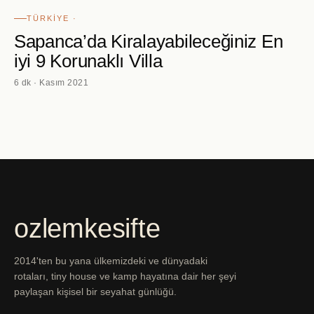
TÜRKIYE ·
Sapanca’da Kiralayabileceğiniz En
iyi 9 Korunaklı Villa
6 dk · Kasım 2021
ozlemkesifte
2014'ten bu yana ülkemizdeki ve dünyadaki
rotaları, tiny house ve kamp hayatına dair her şeyi
paylaşan kişisel bir seyahat günlüğü.