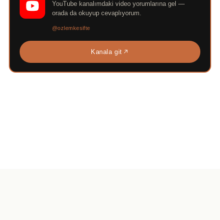
YouTube kanalımdaki video yorumlarına gel —
orada da okuyup cevaplıyorum.
@ozlemkesifte
Kanala git