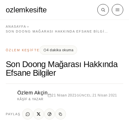
ozlemkesifte
ANASAYFA
SON DOONG MAĞARASI HAKKINDA EFSANE BILGI…
4 dakika okuma
ÖZLEM KEŞIFTE
Son Doong Mağarası Hakkında
Efsane Bilgiler
Özlem Akçin
21 Nisan 2021
21 Nisan 2021
GÜNCEL:
KÂŞIF & YAZAR
PAYLAŞ