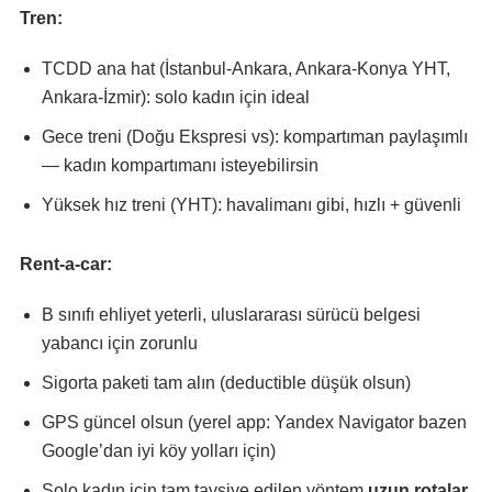
Tren:
TCDD ana hat (İstanbul-Ankara, Ankara-Konya YHT,
Ankara-İzmir): solo kadın için ideal
Gece treni (Doğu Ekspresi vs): kompartıman paylaşımlı
— kadın kompartımanı isteyebilirsin
Yüksek hız treni (YHT): havalimanı gibi, hızlı + güvenli
Rent-a-car:
B sınıfı ehliyet yeterli, uluslararası sürücü belgesi
yabancı için zorunlu
Sigorta paketi tam alın (deductible düşük olsun)
GPS güncel olsun (yerel app: Yandex Navigator bazen
Google’dan iyi köy yolları için)
Solo kadın için tam tavsiye edilen yöntem
uzun rotalar