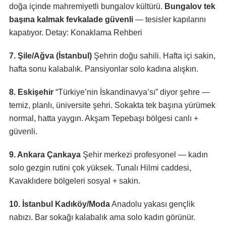
doğa içinde mahremiyetli bungalov kültürü.
Bungalov tek
başına kalmak fevkalade güvenli
— tesisler kapılarını
kapatıyor. Detay:
Konaklama Rehberi
7. Şile/Ağva (İstanbul)
Şehrin doğu sahili. Hafta içi sakin,
hafta sonu kalabalık. Pansiyonlar solo kadına alışkın.
8. Eskişehir
“Türkiye’nin İskandinavya’sı” diyor şehre —
temiz, planlı, üniversite şehri. Sokakta tek başına yürümek
normal, hatta yaygın. Akşam Tepebaşı bölgesi canlı +
güvenli.
9. Ankara Çankaya
Şehir merkezi profesyonel — kadın
solo gezgin rutini çok yüksek. Tunalı Hilmi caddesi,
Kavaklıdere bölgeleri sosyal + sakin.
10. İstanbul Kadıköy/Moda
Anadolu yakası gençlik
nabızı. Bar sokağı kalabalık ama solo kadın görünür.