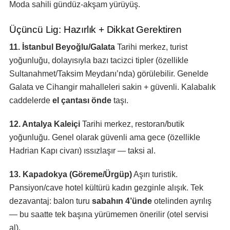
Moda sahili gündüz-akşam yürüyüş.
Üçüncü Lig: Hazırlık + Dikkat Gerektiren
11. İstanbul Beyoğlu/Galata
Tarihi merkez, turist
yoğunluğu, dolayısıyla bazı tacizci tipler (özellikle
Sultanahmet/Taksim Meydanı’nda) görülebilir. Genelde
Galata ve Cihangir mahalleleri sakin + güvenli. Kalabalık
caddelerde
el çantası önde
taşı.
12. Antalya Kaleiçi
Tarihi merkez, restoran/butik
yoğunluğu. Genel olarak güvenli ama gece (özellikle
Hadrian Kapı civarı) ıssızlaşır — taksi al.
13. Kapadokya (Göreme/Ürgüp)
Aşırı turistik.
Pansiyon/cave hotel kültürü kadın gezginle alışık. Tek
dezavantaj: balon turu
sabahın 4’ünde
otelinden ayrılış
— bu saatte tek başına yürümemen önerilir (otel servisi
al).