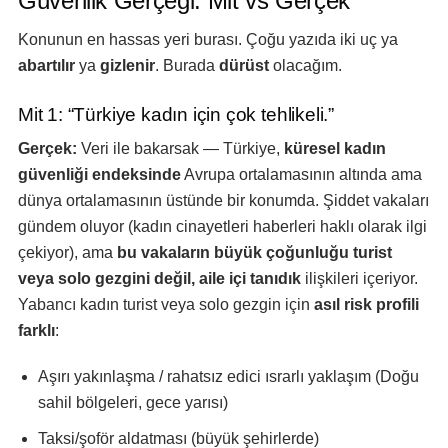
Güvenlik Gerçeği: Mit vs Gerçek
Konunun en hassas yeri burası. Çoğu yazıda iki uç ya
abartılır
ya
gizlenir
. Burada
dürüst
olacağım.
Mit 1: “Türkiye kadın için çok tehlikeli.”
Gerçek:
Veri ile bakarsak — Türkiye,
küresel kadın
güvenliği endeksinde
Avrupa ortalamasının altında ama
dünya ortalamasının üstünde bir konumda. Şiddet vakaları
gündem oluyor (kadın cinayetleri haberleri haklı olarak ilgi
çekiyor), ama
bu vakaların büyük çoğunluğu turist
veya solo gezgini değil, aile içi tanıdık
ilişkileri içeriyor.
Yabancı kadın turist veya solo gezgin için
asıl risk profili
farklı
:
Aşırı yakınlaşma / rahatsız edici ısrarlı yaklaşım (Doğu
sahil bölgeleri, gece yarısı)
Taksi/şoför aldatması (büyük şehirlerde)