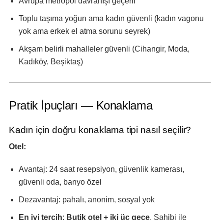
Avrupa metropol davranışı geçerli
Toplu taşıma yoğun ama kadın güvenli (kadın vagonu
yok ama erkek el atma sorunu seyrek)
Akşam belirli mahalleler güvenli (Cihangir, Moda,
Kadıköy, Beşiktaş)
Pratik İpuçları — Konaklama
Kadın için doğru konaklama tipi nasıl seçilir?
Otel:
Avantaj: 24 saat resepsiyon, güvenlik kamerası,
güvenli oda, banyo özel
Dezavantaj: pahalı, anonim, sosyal yok
En iyi tercih
:
Butik otel + iki üç gece
. Sahibi ile