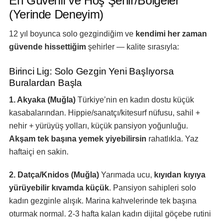
En Güvenli ve Hoş Şehir/Bölgeler
(Yerinde Deneyim)
12 yıl boyunca solo gezgindiğim ve
kendimi her zaman
güvende hissettiğim
şehirler — kalite sırasıyla:
Birinci Lig: Solo Gezgin Yeni Başlıyorsa
Buralardan Başla
1. Akyaka (Muğla)
Türkiye’nin en kadın dostu küçük
kasabalarından. Hippie/sanatçı/kitesurf nüfusu, sahil +
nehir + yürüyüş yolları, küçük pansiyon yoğunluğu.
Akşam tek başına yemek yiyebilirsin
rahatlıkla. Yaz
haftaiçi en sakin.
2. Datça/Knidos (Muğla)
Yarımada ucu,
kıyıdan kıyıya
yürüyebilir kıvamda küçük
. Pansiyon sahipleri solo
kadın gezginle alışık. Marina kahvelerinde tek başına
oturmak normal. 2-3 hafta kalan kadın dijital göçebe rutini