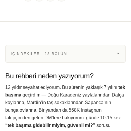
Yaşam · solo-bayan-seyahat
İÇINDEKILER · 18 BÖLÜM
Bu rehberi neden yazıyorum?
12 yıldır seyahat ediyorum. Bu sürenin yaklaşık 7 yılını
tek
başıma
geçirdim — Doğu Karadeniz yaylalarından Datça
koylarına, Mardin’in taş sokaklarından Sapanca’nın
bungalovlarına. Bir yandan da 568K Instagram
takipçimden gelen DM’lere bakıyorum: günde 10-15 kez
“tek başıma gidebilir miyim, güvenli mi?”
sorusu