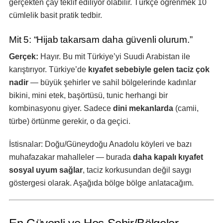
gerçekten çay teklif ediliyor olabilir. Türkçe öğrenmek 10
cümlelik basit pratik tedbir.
Mit 5: “Hijab takarsam daha güvenli olurum.”
Gerçek:
Hayır. Bu mit Türkiye’yi Suudi Arabistan ile
karıştırıyor. Türkiye’de
kıyafet sebebiyle gelen taciz çok
nadir
— büyük şehirler ve sahil bölgelerinde kadınlar
bikini, mini etek, başörtüsü, tunic herhangi bir
kombinasyonu giyer. Sadece
dini mekanlarda
(camii,
türbe) örtünme gerekir, o da geçici.
İstisnalar: Doğu/Güneydoğu Anadolu köyleri ve bazı
muhafazakar mahalleler — burada
daha kapalı kıyafet
sosyal uyum sağlar
, taciz korkusundan değil saygı
göstergesi olarak. Aşağıda bölge bölge anlatacağım.