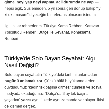
gitme
,
neyi yap neyi yapma
,
acil durumda ne yap
—
hepsi açık. Süslemeden. 5 yıl sonra geri dönüp bakıp “iyi
ki okumuşum” diyeceğin bir referans olmasını istedim.
İlgili pillar rehberlerim:
Türkiye Kamp Rehberi
,
Karavan
Yolculuğu Rehberi
,
Bütçe ile Seyahat
,
Konaklama
Rehberi
Türkiye’de Solo Bayan Seyahat: Algı
Nasıl Değişti?
Solo bayan seyahatin Türkiye’deki tarihini anlamadan
bugünü anlamak zor
. Çünkü hâlâ büyükannelerden
duyduğumuz “kadın tek başına gitmez” cümlesi ve sosyal
medyada okuduğumuz “Datça’da 3 ay tek başına
yaşadım” yazısı aynı ülkede aynı zamanda var oluyor. İkisi
de kısmen gerçek.