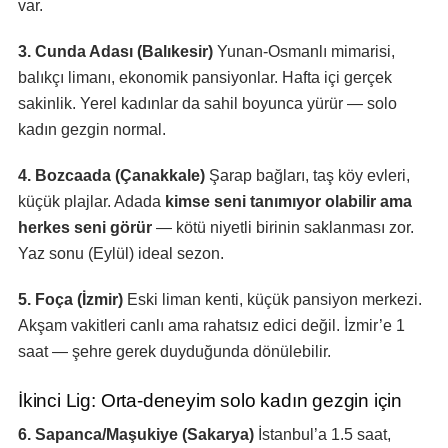
var.
3. Cunda Adası (Balıkesir)
Yunan-Osmanlı mimarisi,
balıkçı limanı, ekonomik pansiyonlar. Hafta içi gerçek
sakinlik. Yerel kadınlar da sahil boyunca yürür — solo
kadın gezgin normal.
4. Bozcaada (Çanakkale)
Şarap bağları, taş köy evleri,
küçük plajlar. Adada
kimse seni tanımıyor olabilir ama
herkes seni görür
— kötü niyetli birinin saklanması zor.
Yaz sonu (Eylül) ideal sezon.
5. Foça (İzmir)
Eski liman kenti, küçük pansiyon merkezi.
Akşam vakitleri canlı ama rahatsız edici değil. İzmir’e 1
saat — şehre gerek duyduğunda dönülebilir.
İkinci Lig: Orta-deneyim solo kadın gezgin için
6. Sapanca/Maşukiye (Sakarya)
İstanbul’a 1.5 saat,