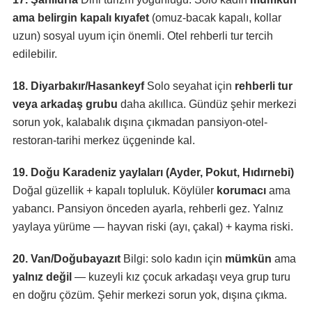
ama belirgin kapalı kıyafet
(omuz-bacak kapalı, kollar
uzun) sosyal uyum için önemli. Otel rehberli tur tercih
edilebilir.
18. Diyarbakır/Hasankeyf
Solo seyahat için
rehberli tur
veya arkadaş grubu
daha akıllıca. Gündüz şehir merkezi
sorun yok, kalabalık dışına çıkmadan pansiyon-otel-
restoran-tarihi merkez üçgeninde kal.
19. Doğu Karadeniz yaylaları (Ayder, Pokut, Hıdırnebi)
Doğal güzellik + kapalı topluluk. Köylüler
korumacı
ama
yabancı. Pansiyon önceden ayarla, rehberli gez. Yalnız
yaylaya yürüme — hayvan riski (ayı, çakal) + kayma riski.
20. Van/Doğubayazıt
Bilgi: solo kadın için
mümkün
ama
yalnız değil
— kuzeyli kız çocuk arkadaşı veya grup turu
en doğru çözüm. Şehir merkezi sorun yok, dışına çıkma.