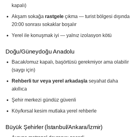
kapalı)
Akşam sokağa
rastgele
çıkma — turist bölgesi dışında
20:00 sonrası sokaklar boşalır
Yerel ile konuşmak iyi — yalnız izolasyon kötü
Doğu/Güneydoğu Anadolu
Bacak/omuz kapalı, başörtüsü gerekmiyor ama olabilir
(saygı için)
Rehberli tur veya yerel arkadaşla
seyahat daha
akıllıca
Şehir merkezi gündüz güvenli
Köy/kırsal kesim mutlaka yerel rehberle
Büyük Şehirler (İstanbul/Ankara/İzmir)