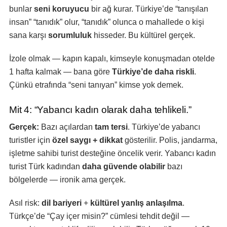
bunlar
seni koruyucu
bir ağ kurar. Türkiye’de “tanışılan
insan” “tanıdık” olur, “tanıdık” olunca o mahallede o kişi
sana karşı
sorumluluk
hisseder. Bu kültürel gerçek.
İzole olmak — kapın kapalı, kimseyle konuşmadan otelde
1 hafta kalmak — bana göre
Türkiye’de daha riskli
.
Çünkü etrafında “seni tanıyan” kimse yok demek.
Mit 4: “Yabancı kadın olarak daha tehlikeli.”
Gerçek:
Bazı açılardan
tam tersi
. Türkiye’de yabancı
turistler için
özel saygı + dikkat
gösterilir. Polis, jandarma,
işletme sahibi turist desteğine öncelik verir. Yabancı kadın
turist Türk kadından
daha güvende olabilir
bazı
bölgelerde — ironik ama gerçek.
Asıl risk:
dil bariyeri
+
kültürel yanlış anlaşılma
.
Türkçe’de “Çay içer misin?” cümlesi tehdit değil —