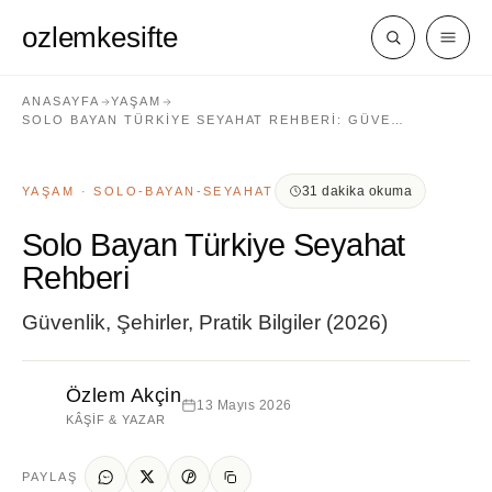
ozlemkesifte
ANASAYFA
YAŞAM
SOLO BAYAN TÜRKIYE SEYAHAT REHBERI: GÜVE…
31 dakika okuma
YAŞAM · SOLO-BAYAN-SEYAHAT
Solo Bayan Türkiye Seyahat
Rehberi
Güvenlik, Şehirler, Pratik Bilgiler (2026)
Özlem Akçin
13 Mayıs 2026
KÂŞIF & YAZAR
PAYLAŞ