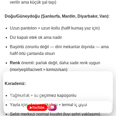
verilir ama küçük şal taşı)
Doğu/Güneydoğu (Şanlıurfa, Mardin, Diyarbakır, Van):
Uzun pantolon + uzun kollu (hafif kumaş yaz için)
Diz kapalı etek ok ama nadir
Başörtü zorunlu değil — dini mekanlar dışında — ama
hafif örtü çantanda olsun
Renk
önemli: parlak değil, daha sade renk uygun
(mor/yeşil/lacivert > kırmızı/sarı)
🍪 Çerezler hakkında
Karadeniz:
Bu site, ziyaretçi sayısı ve nasıl gezildiği gibi anonim verileri
öğrenmek için
Google Analytics
ve
Microsoft Clarity
kullanmak
Yağmurluk + su geçirmez kapüşonlu
istiyor.
Daha fazla bilgi
.
Reddet
Kabul Et
Yayla için: dağ ayakkabısı + termal iç giysi
×
✉️
✉️
Yeni yazılardan ilk haberi al
Bülten
▶
YouTube
📷
Şehir merkezi normal kıyafet (kıyı şehri yaklaşımı)