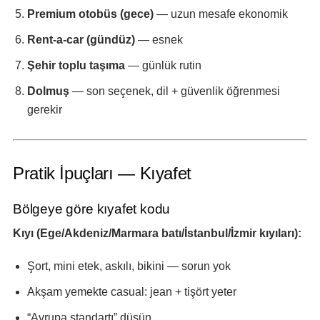
Premium otobüs (gece)
— uzun mesafe ekonomik
Rent-a-car (gündüz)
— esnek
Şehir toplu taşıma
— günlük rutin
Dolmuş
— son seçenek, dil + güvenlik öğrenmesi
gerekir
Pratik İpuçları — Kıyafet
Bölgeye göre kıyafet kodu
Kıyı (Ege/Akdeniz/Marmara batı/İstanbul/İzmir kıyıları):
Şort, mini etek, askılı, bikini — sorun yok
Akşam yemekte casual: jean + tişört yeter
“Avrupa standartı” düşün