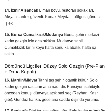
14. İzmir Alsancak
Liman boyu, restoran sokakları.
Akşam canlı + güvenli. Konak Meydanı bölgesi gündüz
işlek.
15. Bursa Cumalıkızık/Mudanya
Bursa şehir merkezi
kadın gezgin için orta sıklıkta. Mudanya sahil +
Cumalıkızık tarihi köyü hafta sonu kalabalık, hafta içi
sakin.
Dördüncü Lig: İleri Düzey Solo Gezgin (Pre-Plan
+ Daha Kapalı)
16. Mardin/Midyat
Tarihi taş şehir, otantik kültür. Solo
kadın gezgin rastlanır ama nadirdir. Pansiyon sahibiyle
önceden konuş, dünyaya açık otel seç (Reyhani Kasrı
gibi). Gündüz harika, gece ana cadde dışında yürüme.
17. Şanlıurfa
Dini turizm yoğunluğu. Solo kadın
mümkün