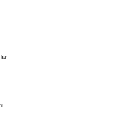
lar
k
nı