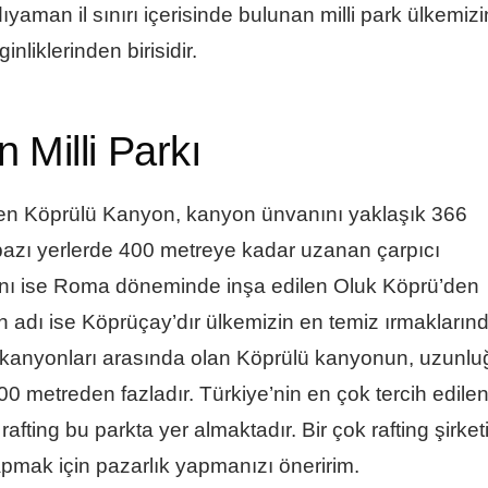
ıyaman il sınırı içerisinde bulunan milli park ülkemizi
nliklerinden birisidir.
 Milli Parkı
çeken Köprülü Kanyon, kanyon ünvanını yaklaşık 366
 bazı yerlerde 400 metreye kadar uzanan çarpıcı
ını ise Roma döneminde inşa edilen Oluk Köprü’den
n adı ise Köprüçay’dır ülkemizin en temiz ırmakların
un kanyonları arasında olan Köprülü kanyonun, uzunlu
00 metreden fazladır. Türkiye’nin en çok tercih edile
afting bu parkta yer almaktadır. Bir çok rafting şirket
pmak için pazarlık yapmanızı öneririm.