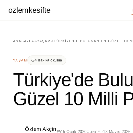
ozlemkesifte
ANASAYFA
YAŞAM
TÜRKIYE'DE BULUNAN EN GÜZEL 10 M
4 dakika okuma
YAŞAM
Türkiye'de Bul
Güzel 10 Milli 
Özlem Akçin
15 Ocak 2020
13 Mayıs 2026
GÜNCEL: