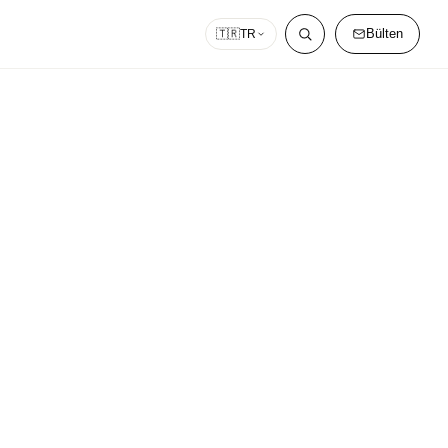
Bülten
🇹🇷
TR