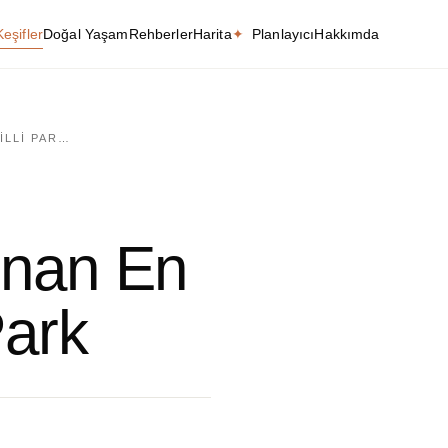
Keşifler
Doğal Yaşam
Rehberler
Harita
✦
Planlayıcı
Hakkımda
ILLI PAR…
unan En
Park
Yaşam