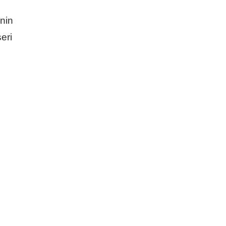
’nin
eri