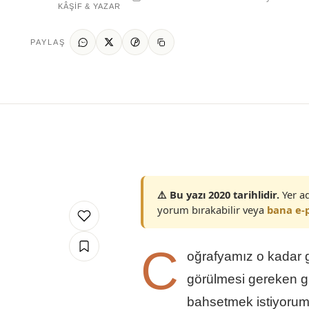
KÂŞIF & YAZAR
PAYLAŞ
⚠️ Bu yazı 2020 tarihlidir.
Yer ad
yorum bırakabilir veya
bana e-p
C
oğrafyamız o kadar g
görülmesi gereken gü
bahsetmek istiyorum.