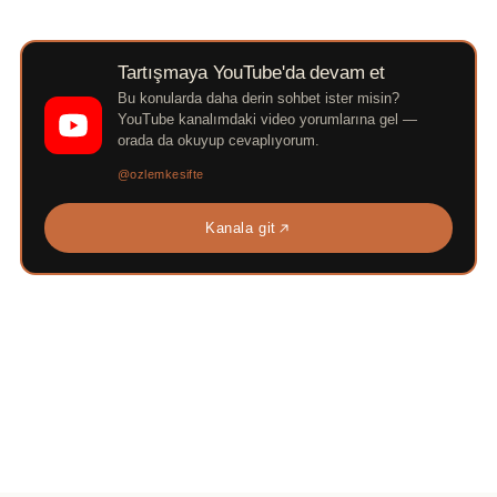
Tartışmaya YouTube'da devam et
Bu konularda daha derin sohbet ister misin?
YouTube kanalımdaki video yorumlarına gel —
orada da okuyup cevaplıyorum.
@ozlemkesifte
Kanala git