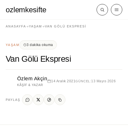
ozlemkesifte
ANASAYFA
YAŞAM
VAN GÖLÜ EKSPRESI
3 dakika okuma
YAŞAM
Van Gölü Ekspresi
Özlem Akçin
14 Aralık 2021
13 Mayıs 2026
GÜNCEL:
KÂŞIF & YAZAR
PAYLAŞ
Yaşam