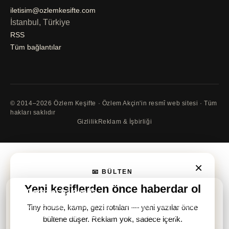
iletisim@ozlemkesifte.com
İstanbul, Türkiye
RSS
Tüm bağlantılar
© 2014–2026 Özlem Keşifte · Özlem Akçin'in resmî web sitesi · Tüm
hakları saklıdır
Gizlilik
Reklam & İşbirliği
×
📧 BÜLTEN
Yeni keşiflerden önce
haberdar ol
🍪 Çerezler hakkında
Bu site, ziyaretçi sayısı ve nasıl gezildiği gibi anonim verileri
Tiny house, kamp, gezi rotaları — yeni yazılar önce
öğrenmek için
Google Analytics
ve
Microsoft Clarity
kullanmak
bültene düşer. Reklam yok, sadece içerik.
istiyor.
Daha fazla bilgi
.