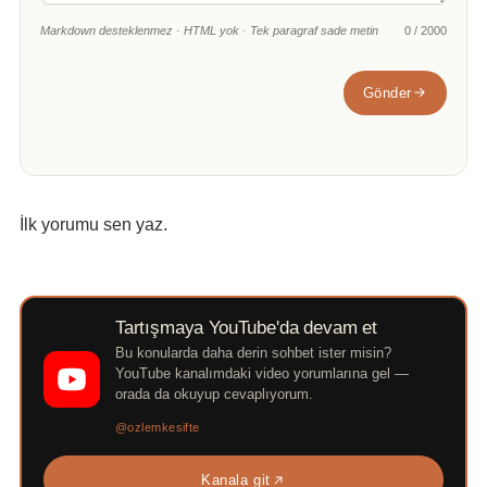
Markdown desteklenmez · HTML yok · Tek paragraf sade metin
0 / 2000
Gönder
İlk yorumu sen yaz.
Tartışmaya YouTube'da devam et
Bu konularda daha derin sohbet ister misin?
YouTube kanalımdaki video yorumlarına gel —
orada da okuyup cevaplıyorum.
@ozlemkesifte
Kanala git