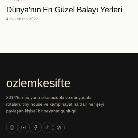
Dünya’nın En Güzel Balayı Yerleri
4 dk · Nisan 2022
ozlemkesifte
2014'ten bu yana ülkemizdeki ve dünyadaki
rotaları, tiny house ve kamp hayatına dair her şeyi
paylaşan kişisel bir seyahat günlüğü.